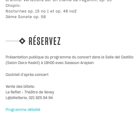
Brahms: Variations sur un thème de Paganini, op. 35
Chopin:
Nocturnes op. 15 no 1 et op. 48 no2
3ème Sonate op. 58
Présentation publique du programme du concert dans la Salle del Castillo
(Salon Clara Haskil) à 19h00 avec
Sassoun Arapian
Cocktail d’après concert
Vente des billets:
Le Reflet – Théâtre de Vevey
L@billetterie, 021 925 94 94
Programme détaillé