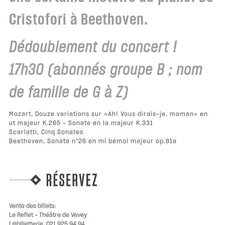
Cristofori à Beethoven.
Dédoublement du concert !
17h30 (abonnés groupe B ; nom
de famille de G à Z)
Mozart, Douze variations sur «Ah! Vous dirais-je, maman» en
ut majeur K.265 – Sonate en la majeur K.331
Scarlatti, Cinq Sonates
Beethoven, Sonate n°26 en mi bémol majeur op.81a
Vente des billets:
Le Reflet – Théâtre de Vevey
L@billetterie, 021 925 94 94